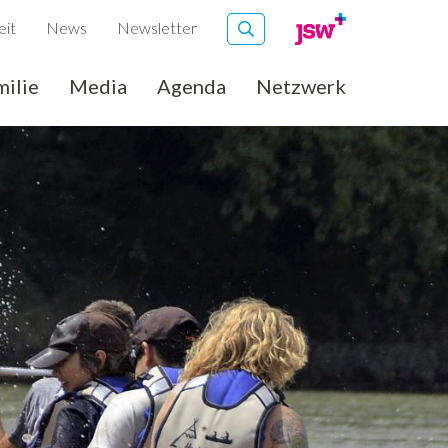
eit
News
Newsletter
milie
Media
Agenda
Netzwerk