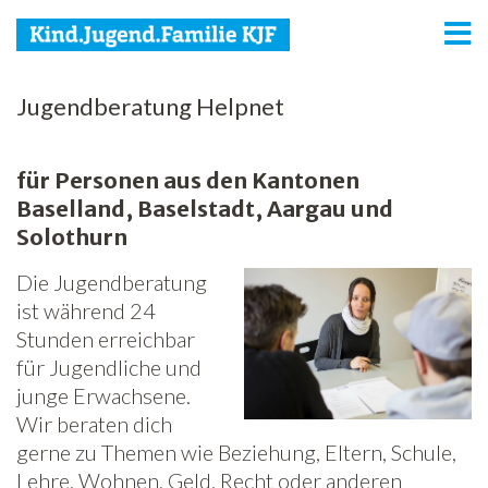
KJF
Jugendberatung Helpnet
Kind
für Personen aus den Kantonen
Jugend
Baselland, Baselstadt, Aargau und
Solothurn
Familie
Die Jugendberatung
Media
ist während 24
Stunden erreichbar
Agenda
für Jugendliche und
Netzwerk
junge Erwachsene.
Wir beraten dich
Spenden
gerne zu Themen wie Beziehung, Eltern, Schule,
Lehre, Wohnen, Geld, Recht oder anderen
Jobs