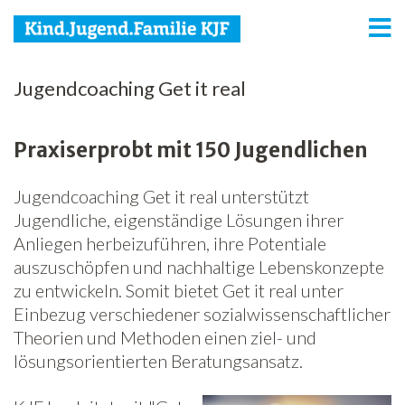
KJF
Jugendcoaching Get it real
Kind
Praxiserprobt mit 150 Jugendlichen
Jugend
Jugendcoaching Get it real unterstützt
Familie
Jugendliche, eigenständige Lösungen ihrer
Media
Anliegen herbeizuführen, ihre Potentiale
auszuschöpfen und nachhaltige Lebenskonzepte
Agenda
zu entwickeln. Somit bietet Get it real unter
Einbezug verschiedener sozialwissenschaftlicher
Netzwerk
Theorien und Methoden einen ziel- und
lösungsorientierten Beratungsansatz.
Spenden
Jobs