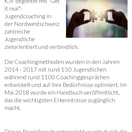
KJF begleitet mit "Get
it real"-
Freiwilligenarbeit
Jugendcoaching in
der Nordwestschweiz
News
zahlreiche
Jugendliche
Newsletter
zielorientiert und verbindlich.
Die Coachingmethoden wurden in den Jahren
2014 - 2017 mit rund 150 Jugendlichen
während rund 1100 Coachinggesprächen
entwickelt und auf ihre Bedürfnisse optimiert. Im
Mai 2018 wurde ein Handbuch veröffentlicht,
das die wichtigsten Erkenntnisse zugänglich
macht.
Dieses Praxisforschungsprojekt wurde durch die