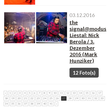
03.12.2016
the
signal@modus
Liestal: Nick
Berola / 3.
Dezember
2016 (Mark
Hunziker)
12 Foto(s)
«
1
2
3
4
5
6
7
8
9
10
11
12
13
14
15
16
17
18
19
20
21
22
23
24
25
26
27
28
29
30
31
32
33
34
35
36
37
38
39
40
41
»