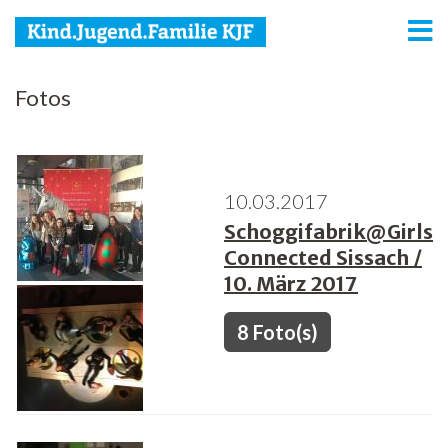
KJF
Fotos
Kind
Jugend
10.03.2017
Familie
Schoggifabrik@Girls
Connected Sissach /
Media
10. März 2017
Agenda
8 Foto(s)
Netzwerk
Spenden
Jobs