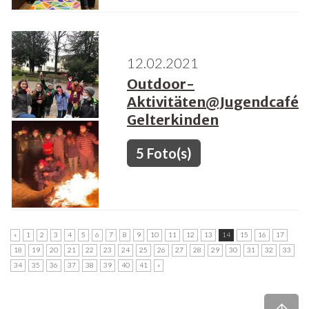
12.02.2021
Outdoor-
Aktivitäten@Jugendcafé
Gelterkinden
5 Foto(s)
«
1
2
3
4
5
6
7
8
9
10
11
12
13
14
15
16
17
18
19
20
21
22
23
24
25
26
27
28
29
30
31
32
33
34
35
36
37
38
39
40
41
»