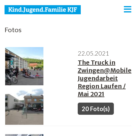
KJF
Fotos
Kind
22.05.2021
Jugend
The Truck in
Familie
Zwingen@Mobile
Jugendarbeit
Media
Region Laufen /
Mai 2021
Agenda
Netzwerk
20 Foto(s)
Spenden
Jobs