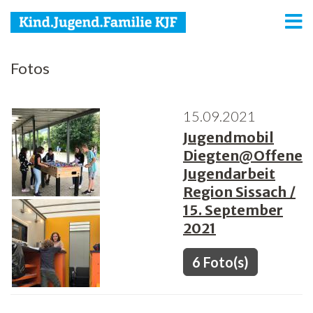
KJF
Fotos
Kind
15.09.2021
Jugend
Jugendmobil
Familie
Diegten@Offene
Jugendarbeit
Media
Region Sissach /
15. September
Agenda
2021
Netzwerk
6 Foto(s)
Spenden
Jobs