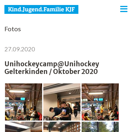
KJF
Fotos
Kind
27.09.2020
Jugend
Unihockeycamp@Unihockey
Familie
Gelterkinden / Oktober 2020
Media
Agenda
Netzwerk
Spenden
Jobs