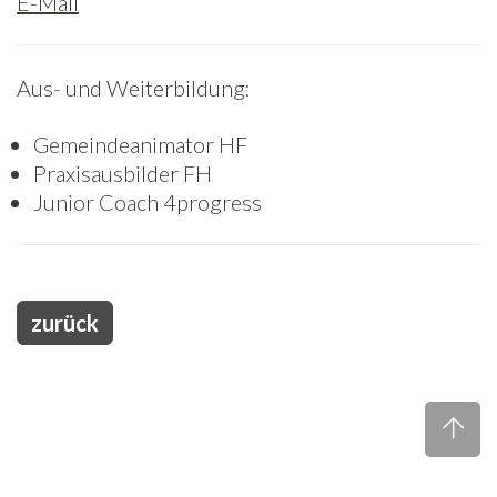
E-Mail
Freiwilligenarbeit
Aus- und Weiterbildung:
News
Gemeindeanimator HF
Newsletter
Praxisausbilder FH
Junior Coach 4progress
zurück