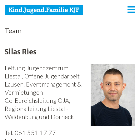
KJF
Team
Kind
Silas Ries
Jugend
Leitung Jugendzentrum
Familie
Liestal, Offene Jugendarbeit
Media
Lausen, Eventmanagement &
Vermietungen
Agenda
Co-Bereichsleitung OJA,
Regionalleitung Liestal -
Netzwerk
Waldenburg und Dorneck
Spenden
Tel. 061 551 17 77
Jobs