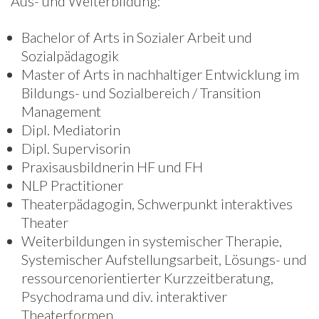
Aus- und Weiterbildung:
Freiwilligenarbeit
Bachelor of Arts in Sozialer Arbeit und
Sozialpädagogik
News
Master of Arts in nachhaltiger Entwicklung im
Bildungs- und Sozialbereich / Transition
Newsletter
Management
Dipl. Mediatorin
Dipl. Supervisorin
Praxisausbildnerin HF und FH
NLP Practitioner
Theaterpädagogin, Schwerpunkt interaktives
Theater
Weiterbildungen in systemischer Therapie,
Systemischer Aufstellungsarbeit, Lösungs- und
ressourcenorientierter Kurzzeitberatung,
Psychodrama und div. interaktiver
Theaterformen