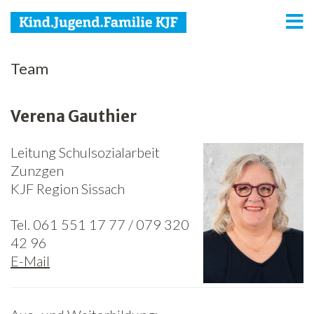
KJF
Team
Kind
Verena Gauthier
Jugend
Leitung Schulsozialarbeit
Familie
Zunzgen
Media
KJF Region Sissach
Agenda
Tel. 061 551 17 77 / 079 320
42 96
Netzwerk
E-Mail
Spenden
Jobs