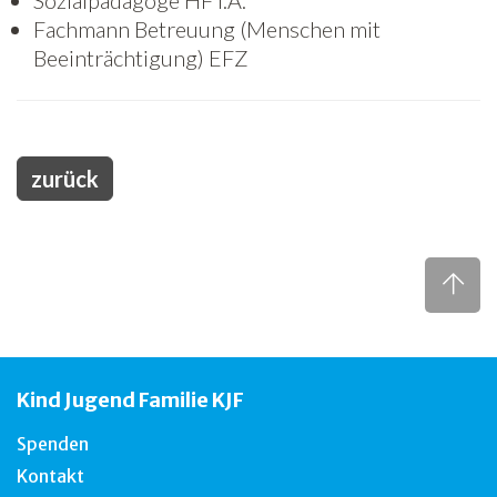
Sozialpädagoge HF i.A.
Fachmann Betreuung (Menschen mit
Freiwilligenarbeit
Beeinträchtigung) EFZ
News
Newsletter
zurück
Kind Jugend Familie KJF
Spenden
Kontakt