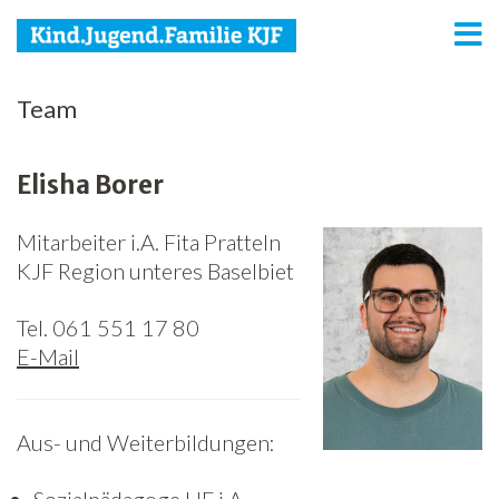
KJF
Team
Kind
Elisha Borer
Jugend
Mitarbeiter i.A. Fita Pratteln
Familie
KJF Region unteres Baselbiet
Media
Tel. 061 551 17 80
Agenda
E-Mail
Netzwerk
Aus- und Weiterbildungen:
Spenden
Jobs