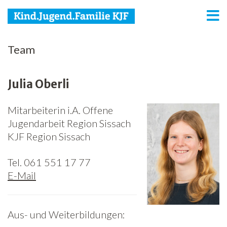
KJF
Team
Kind
Julia Oberli
Jugend
Mitarbeiterin i.A. Offene
Familie
Jugendarbeit Region Sissach
Media
KJF Region Sissach
Agenda
Tel. 061 551 17 77
E-Mail
Netzwerk
Spenden
Aus- und Weiterbildungen:
Jobs