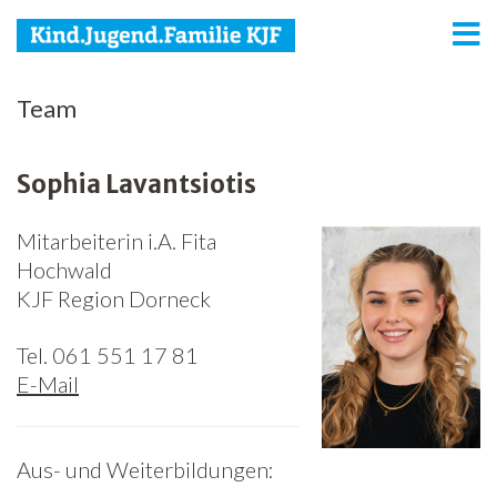
KJF
Team
Kind
Sophia Lavantsiotis
Jugend
Mitarbeiterin i.A. Fita
Familie
Hochwald
Media
KJF Region Dorneck
Agenda
Tel. 061 551 17 81
E-Mail
Netzwerk
Spenden
Aus- und Weiterbildungen:
Jobs