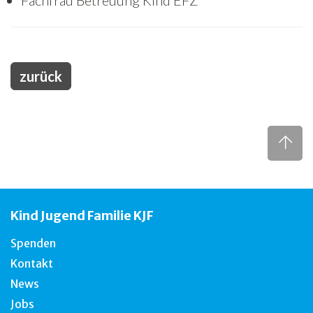
Fachfrau Betreuung Kind EFZ
Freiwilligenarbeit
News
zurück
Newsletter
Kind Jugend Familie KJF
Spenden
Kontakt
News
Jobs