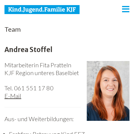
KJF
Team
Kind
Andrea Stoffel
Jugend
Mitarbeiterin Fita Pratteln
Familie
KJF Region unteres Baselbiet
Media
Tel. 061 551 17 80
Agenda
E-Mail
Netzwerk
Aus- und Weiterbildungen:
Spenden
Jobs