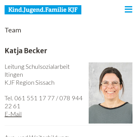
KJF
Team
Kind
Katja Becker
Jugend
Leitung Schulsozialarbeit
Familie
Itingen
Media
KJF Region Sissach
Agenda
Tel. 061 551 17 77 / 078 944
22 61
Netzwerk
E-Mail
Spenden
Jobs