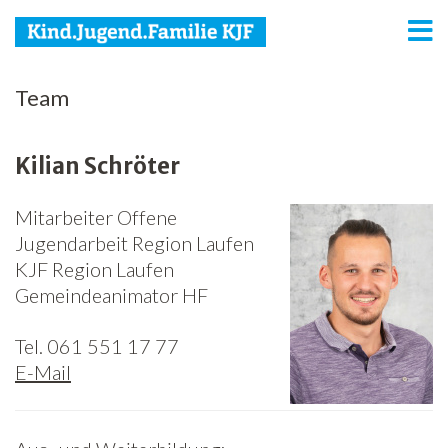
KJF
Team
Kind
Kilian Schröter
Jugend
Mitarbeiter Offene
Familie
Jugendarbeit Region Laufen
Media
KJF Region Laufen
Gemeindeanimator HF
Agenda
Tel. 061 551 17 77
Netzwerk
E-Mail
Spenden
Jobs