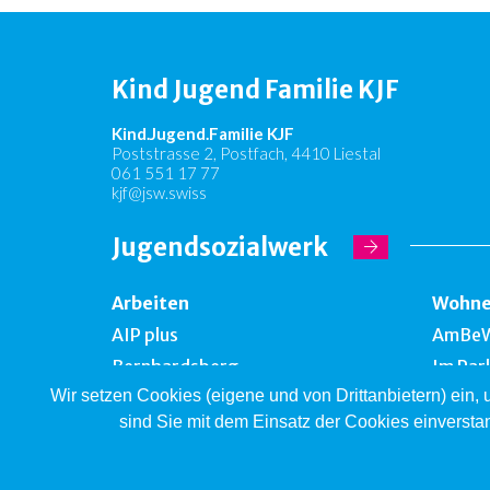
Kind Jugend Familie KJF
Kind.Jugend.Familie KJF
Poststrasse 2, Postfach, 4410 Liestal
061 551 17 77
kjf@jsw.swiss
Jugendsozialwerk
Arbeiten
Wohn
AIP plus
AmBe
Bernhardsberg
Im Par
Wir setzen Cookies (eigene und von Drittanbietern) ein,
Take off
Falken
sind Sie mit dem Einsatz der Cookies einversta
Brockenhallen
Bernh