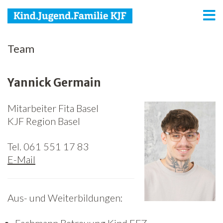
KJF
Team
Kind
Yannick Germain
Jugend
Mitarbeiter Fita Basel
Familie
KJF Region Basel
Media
Tel. 061 551 17 83
Agenda
E-Mail
Netzwerk
Aus- und Weiterbildungen:
Spenden
Jobs