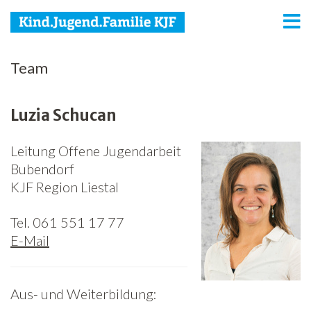
KJF
Team
Kind
Luzia Schucan
Jugend
Leitung Offene Jugendarbeit
Familie
Bubendorf
Media
KJF Region Liestal
Agenda
Tel. 061 551 17 77
E-Mail
Netzwerk
Spenden
Aus- und Weiterbildung:
Jobs