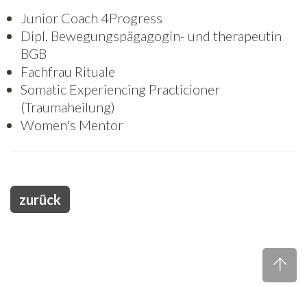
Junior Coach 4Progress
Freiwilligenarbeit
Dipl. Bewegungspägagogin- und therapeutin
BGB
News
Fachfrau Rituale
Somatic Experiencing Practicioner
Newsletter
(Traumaheilung)
Women's Mentor
zurück