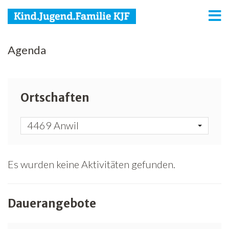
KJF
Agenda
Kind
Jugend
Ortschaften
Familie
4469 Anwil
Media
Agenda
Es wurden keine Aktivitäten gefunden.
Netzwerk
Dauerangebote
Spenden
Jobs