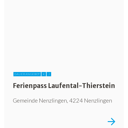
Freiwilligenarbeit
News
Newsletter
DAUERANGEBOT
K
J
Ferienpass Laufental-Thierstein
Gemeinde Nenzlingen, 4224 Nenzlingen