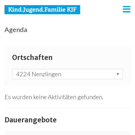
KJF
Agenda
Kind
Jugend
Ortschaften
Familie
4224 Nenzlingen
Media
Agenda
Es wurden keine Aktivitäten gefunden.
Netzwerk
Dauerangebote
Spenden
Jobs