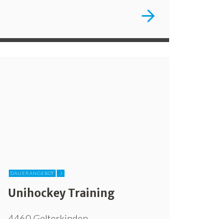
DAUERANGEBOT
J
Unihockey Training
4460 Gelterkinden