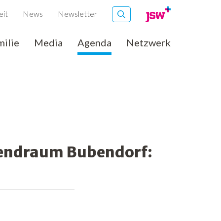
eit
News
Newsletter
milie
Media
Agenda
Netzwerk
gendraum Bubendorf: