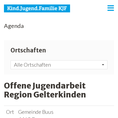
KJF
Agenda
Kind
Jugend
Ortschaften
Familie
Alle Ortschaften
Media
Agenda
Offene Jugendarbeit
Region Gelterkinden
Netzwerk
Spenden
Ort
Gemeinde Buus
Jobs