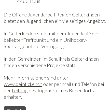
4463 Buus
Freiwilligenarbeit
Die Offene Jugendarbeit Region Gelterkinden
bietet den Jugendlichen ein vielseitiges Angebot.
News
Newsletter
In Gelterkinden steht mit dem Jugendcafé ein
beliebter Treffpunkt und ein Unihockey-
Sportangebot zur Verfügung.
In den Gemeinden im Schulkreis Gelterkinden
finden verschiedene Projekte statt.
Mehr Informationen sind unter
www.deinticker.ch
oder
per Mail und Telefon bei
der
Leitung
des Jugendraumes Bubendorf zu
erhalten.