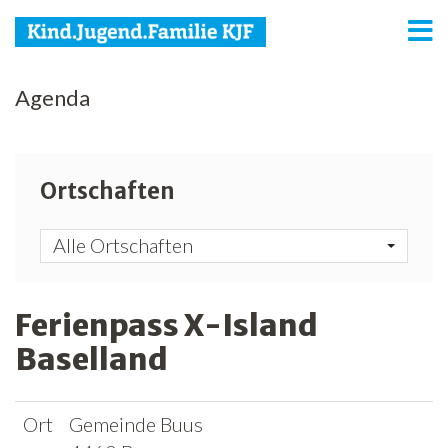
KJF
Agenda
Kind
Jugend
Ortschaften
Familie
Alle Ortschaften
Media
Agenda
Ferienpass X-Island
Baselland
Netzwerk
Spenden
Ort
Gemeinde Buus
Jobs