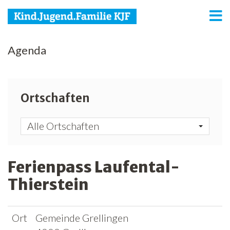
KJF
Agenda
Kind
Jugend
Ortschaften
Familie
Alle Ortschaften
Media
Agenda
Ferienpass Laufental-
Thierstein
Netzwerk
Spenden
Ort
Gemeinde Grellingen
Jobs