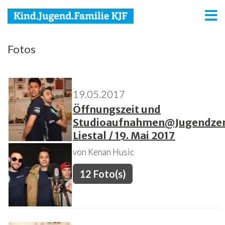
KJF
Fotos
Kind
Jugend
19.05.2017
Öffnungszeit und
Familie
Studioaufnahmen@Jugendze
Media
Liestal / 19. Mai 2017
von Kenan Husic
Agenda
12 Foto(s)
Netzwerk
Spenden
Jobs