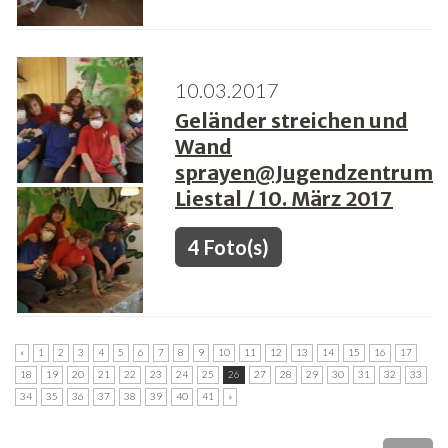
10.03.2017
Geländer streichen und
Wand
sprayen@Jugendzentrum
Liestal / 10. März 2017
4 Foto(s)
«
1
2
3
4
5
6
7
8
9
10
11
12
13
14
15
16
17
18
19
20
21
22
23
24
25
26
27
28
29
30
31
32
33
34
35
36
37
38
39
40
41
»