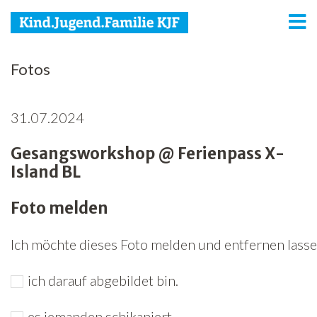
KJF
Fotos
Kind
31.07.2024
Jugend
Gesangsworkshop @ Ferienpass X-
Familie
Island BL
Media
Foto melden
Agenda
Ich möchte dieses Foto melden und entfernen lassen
Netzwerk
ich darauf abgebildet bin.
Spenden
Jobs
es jemanden schikaniert.