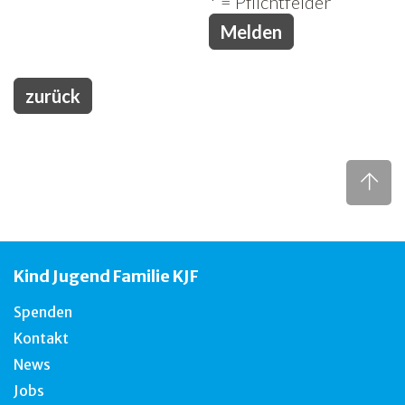
* = Pflichtfelder
zurück
Kind Jugend Familie KJF
Spenden
Kontakt
News
Jobs