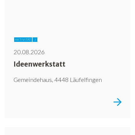
Freiwilligenarbeit
News
Newsletter
AKTIVITÄT
J
20.08.2026
Ideenwerkstatt
Gemeindehaus, 4448 Läufelfingen