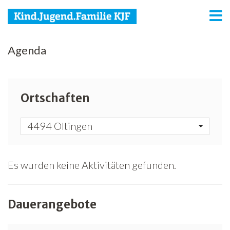
KJF
Agenda
Kind
Jugend
Ortschaften
Familie
4494 Oltingen
Media
Agenda
Es wurden keine Aktivitäten gefunden.
Netzwerk
Dauerangebote
Spenden
Jobs