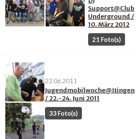
DJ
Support@Club
Underground /
10. März 2012
21 Foto(s)
22.06.2011
Jugendmobilwoche@Itingen
/ 22.-24. Juni 2011
33 Foto(s)