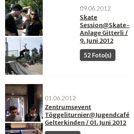
09.06.2012
Freiwilligenarbeit
Skate
Session@Skate-
News
Anlage Gitterli /
Newsletter
9. Juni 2012
52 Foto(s)
01.06.2012
Zentrumsevent
Töggeliturnier@Jugendcafé
Gelterkinden / 01. Juni 2012