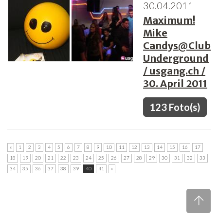
30.04.2011
Maximum!
Mike
Candys@Club
Underground
/ usgang.ch /
30. April 2011
123 Foto(s)
«
1
2
3
4
5
6
7
8
9
10
11
12
13
14
15
16
17
18
19
20
21
22
23
24
25
26
27
28
29
30
31
32
33
34
35
36
37
38
39
40
41
»