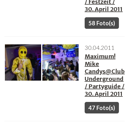
/ Festzeit /
30. April 2011
58 Foto(s)
30.04.2011
Maximum!
Mike
Candys@Club
Underground
/ Partyguide /
30. April 2011
47 Foto(s)