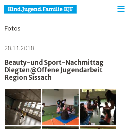
KJF
Fotos
Kind
28.11.2018
Jugend
Beauty-und Sport-Nachmittag
Familie
Diegten@Offene Jugendarbeit
Media
Region Sissach
Agenda
Netzwerk
Spenden
Jobs