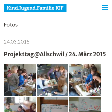
KJF
Fotos
Kind
24.03.2015
Jugend
Projekttag@Allschwil / 24. März 2015
Familie
Media
Agenda
Netzwerk
Spenden
Jobs