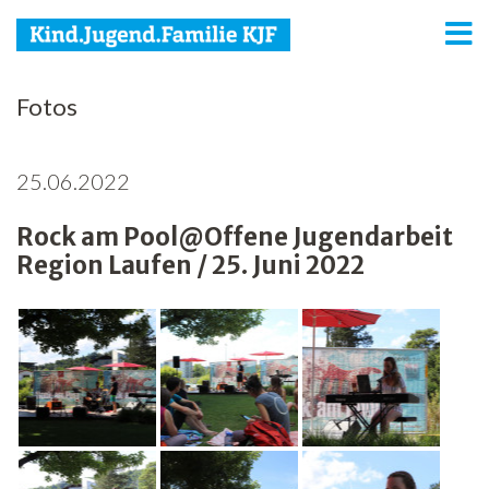
KJF
Fotos
Kind
25.06.2022
Jugend
Rock am Pool@Offene Jugendarbeit
Familie
Region Laufen / 25. Juni 2022
Media
Agenda
Netzwerk
Spenden
Jobs