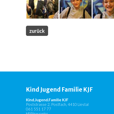
zurück
Kind Jugend Familie KJF
Kind.Jugend.Familie KJF
Poststrasse 2, Postfach, 4410 Liestal
061 551 17 77
kjf@jsw.swiss