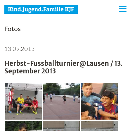
KJF
Fotos
Kind
13.09.2013
Jugend
Herbst-Fussballturnier@Lausen / 13.
Familie
September 2013
Media
Agenda
Netzwerk
Spenden
Jobs