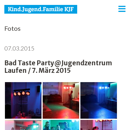
KJF
Fotos
Kind
07.03.2015
Jugend
Bad Taste Party@Jugendzentrum
Familie
Laufen / 7. März 2015
Media
Agenda
Netzwerk
Spenden
Jobs