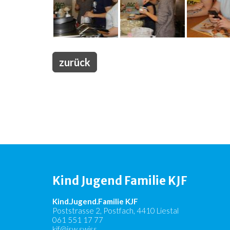
zurück
Kind Jugend Familie KJF
Kind.Jugend.Familie KJF
Poststrasse 2, Postfach, 4410 Liestal
061 551 17 77
kjf@jsw.swiss