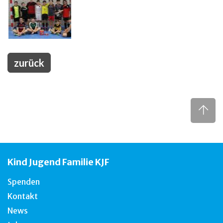
zurück
Kind Jugend Familie KJF
Spenden
Kontakt
News