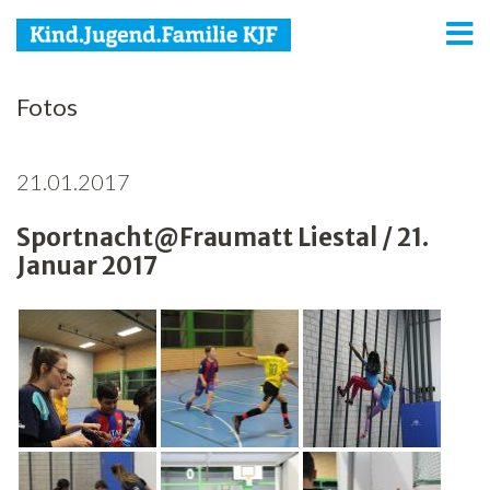
KJF
Fotos
Kind
21.01.2017
Jugend
Sportnacht@Fraumatt Liestal / 21.
Familie
Januar 2017
Media
Agenda
Netzwerk
Spenden
Jobs