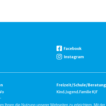
Facebook
Instagram
en
Freizeit
/
Schule
/
Beratung
Wo
Kind.Jugend.Familie KJF
k
 um Ihnen die Nutzung unserer Webseiten zu erleichtern. Mit d
nest