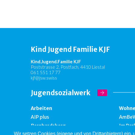
Kind Jugend Familie KJF
Kind.Jugend.Familie KJF
Poststrasse 2, Postfach, 4410 Liestal
061 551 17 77
kjf@jsw.swiss
Jugendsozialwerk
Arbeiten
Wohn
AIP plus
AmBe
Bernhardsberg
Im Par
Wir setzen Cookies (eigene und von Drittanbietern) ein,
Take off
Falken