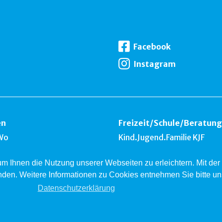
Facebook
Instagram
en
Freizeit
/
Schule
/
Beratung
Wo
Kind.Jugend.Familie KJF
k
 um Ihnen die Nutzung unserer Webseiten zu erleichtern. Mit d
nest
nden. Weitere Informationen zu Cookies entnehmen Sie bitte u
ardsberg
Datenschutzerklärung
ht © 2026 Jugendsozialwerk Blaues Kreuz BL, Rheinstrasse 20, 4410