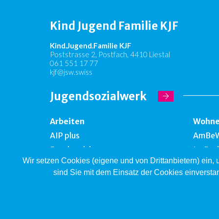
Kind Jugend Familie KJF
Kind.Jugend.Familie KJF
Poststrasse 2, Postfach, 4410 Liestal
061 551 17 77
kjf@jsw.swiss
Jugendsozialwerk
Arbeiten
Wohn
AIP plus
AmBe
Bernhardsberg
Im Par
Wir setzen Cookies (eigene und von Drittanbietern) ein,
Take off
Falken
sind Sie mit dem Einsatz der Cookies einversta
Brockenhallen
Bernh
Impressum
Datenschutz
Copyrig