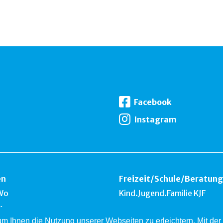
Facebook
Instagram
en
Freizeit
/
Schule
/
Beratung
Wo
Kind.Jugend.Familie KJF
k
 um Ihnen die Nutzung unserer Webseiten zu erleichtern. Mit d
nest