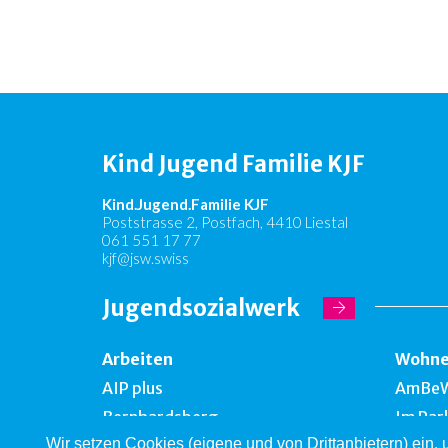
Kind Jugend Familie KJF
Kind.Jugend.Familie KJF
Poststrasse 2, Postfach, 4410 Liestal
061 551 17 77
kjf@jsw.swiss
Jugendsozialwerk
Arbeiten
Wohn
AIP plus
AmBe
Bernhardsberg
Im Par
Wir setzen Cookies (eigene und von Drittanbietern) ein,
Take off
Falken