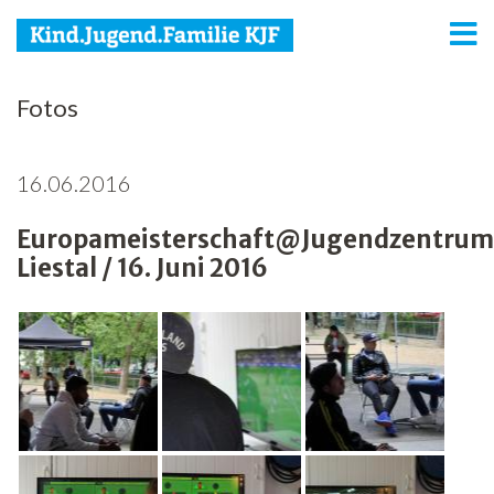
KJF
Fotos
Kind
16.06.2016
Jugend
Europameisterschaft@Jugendzentrum
Familie
Liestal / 16. Juni 2016
Media
Agenda
Netzwerk
Spenden
Jobs