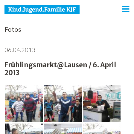
KJF
Fotos
Kind
06.04.2013
Jugend
Frühlingsmarkt@Lausen / 6. April
Familie
2013
Media
Agenda
Netzwerk
Spenden
Jobs