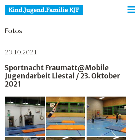
KJF
Fotos
Kind
23.10.2021
Jugend
Sportnacht Fraumatt@Mobile
Familie
Jugendarbeit Liestal / 23. Oktober
Media
2021
Agenda
Netzwerk
Spenden
Jobs