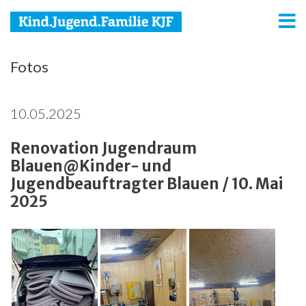
KJF
Fotos
Kind
10.05.2025
Jugend
Renovation Jugendraum
Familie
Blauen@Kinder- und
Media
Jugendbeauftragter Blauen / 10. Mai
2025
Agenda
Netzwerk
Spenden
Jobs