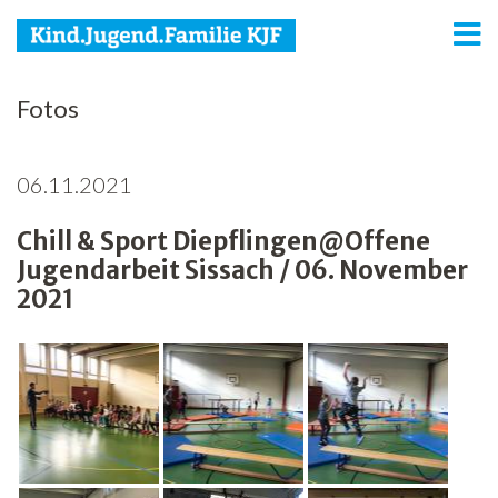
KJF
Fotos
Kind
06.11.2021
Jugend
Chill & Sport Diepflingen@Offene
Familie
Jugendarbeit Sissach / 06. November
Media
2021
Agenda
Netzwerk
Spenden
Jobs