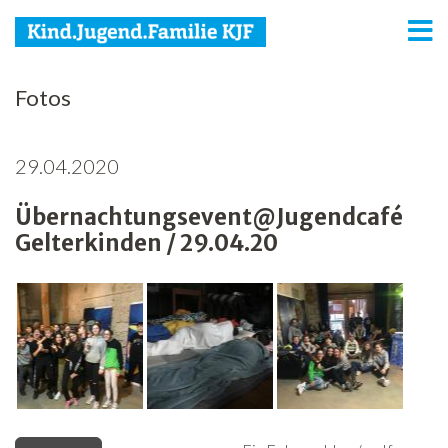
KJF
Fotos
Kind
29.04.2020
Jugend
Übernachtungsevent@Jugendcafé
Familie
Gelterkinden / 29.04.20
Media
Agenda
Netzwerk
Spenden
Jobs