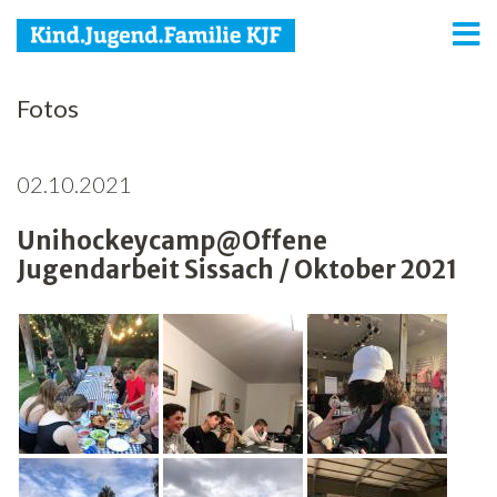
KJF
Fotos
Kind
02.10.2021
Jugend
Unihockeycamp@Offene
Familie
Jugendarbeit Sissach / Oktober 2021
Media
Agenda
Netzwerk
Spenden
Jobs